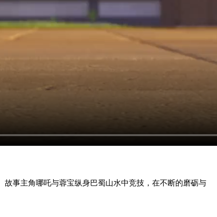
”。故事主角哪吒与蓉宝纵身巴蜀山水中竞技，在不断的磨砺与