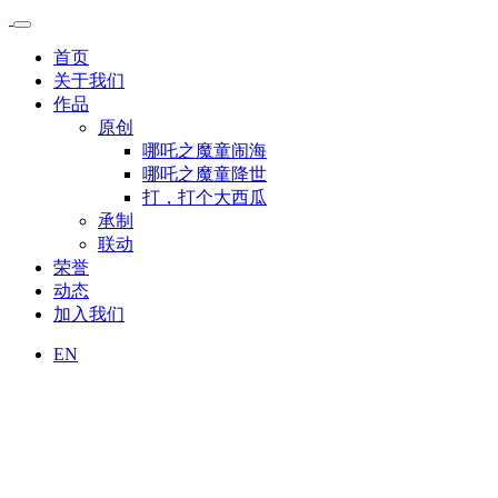
首页
关于我们
作品
原创
哪吒之魔童闹海
哪吒之魔童降世
打，打个大西瓜
承制
联动
荣誉
动态
加入我们
EN