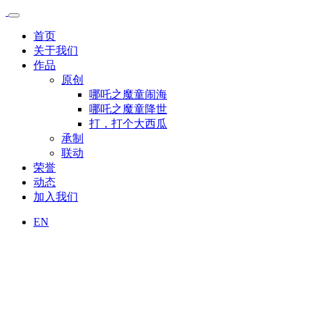
首页
关于我们
作品
原创
哪吒之魔童闹海
哪吒之魔童降世
打，打个大西瓜
承制
联动
荣誉
动态
加入我们
EN