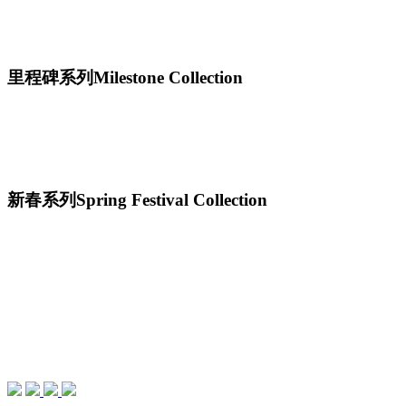
里程碑系列
Milestone Collection
新春系列
Spring Festival Collection